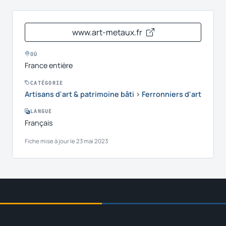
www.art-metaux.fr
OÙ
France entière
CATÉGORIE
Artisans d'art & patrimoine bâti
›
Ferronniers d'art
LANGUE
Français
Fiche mise à jour le 23 mai 2023