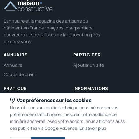
maison
constructive
L'annuaire et le magazine des artisans du
bâtiment en France : maçons, charpentiers,
couvreurs et spécialistes de la rénovation près
de chez vous.
ANNUAIRE
PARTICIPER
Annuaire
Ajouter un site
Coups de cœur
PRATIQUE
INFORMATIONS
Ma localisation
À propos
Vos préférences sur les cookies
Nous utilisons un cookie technique pour mémoriser vos
Gérer mes cookies
Contact
préférences d'affichage et mesurer notre audience de
manière anonyme. Avec votre accord, nous affichons aussi
des publicités via Google AdSense.
En savoir plus
2005-2026 © Maison Constructive