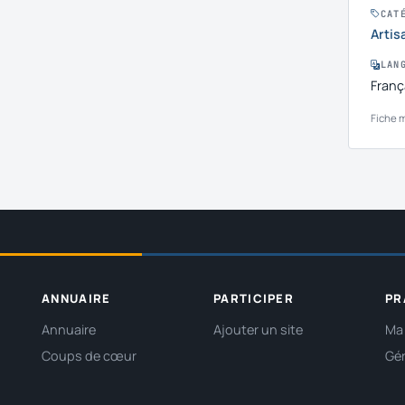
CAT
Artis
LAN
Franç
Fiche m
ANNUAIRE
PARTICIPER
PR
Annuaire
Ajouter un site
Ma 
Coups de cœur
Gér