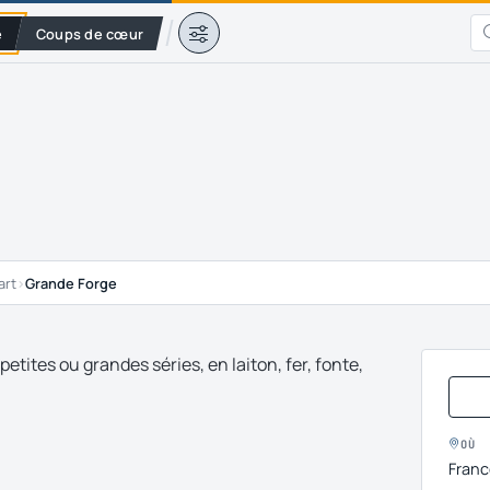
e
Coups de cœur
art
›
Grande Forge
tites ou grandes séries, en laiton, fer, fonte,
OÙ
Franc