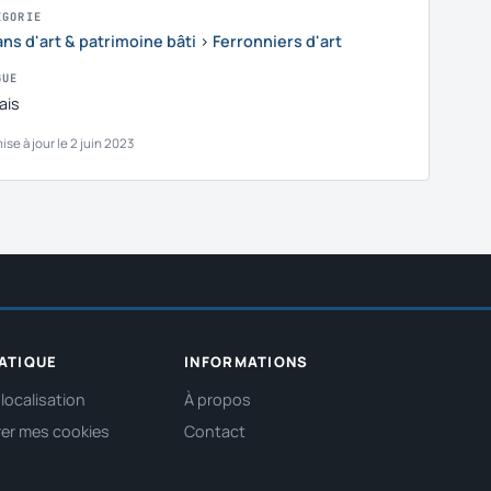
ÉGORIE
ans d'art & patrimoine bâti
›
Ferronniers d'art
GUE
ais
ise à jour le 2 juin 2023
ATIQUE
INFORMATIONS
localisation
À propos
er mes cookies
Contact