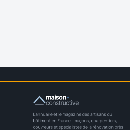
maison
constructive
L'annuaire et le magazine des artisans du
bâtiment en France : maçons, charpentiers,
couvreurs et spécialistes de la rénovation près