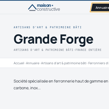
maison
Annuair
constructive
ARTISANS D'ART & PATRIMOINE BÂTI
Grande Forge
ARTISANS D'ART & PATRIMOINE BÂTI
·
FRANCE ENTIÈRE
Accueil
›
Annuaire
›
Artisans d'art & patrimoine bâti
›
Ferronniers d'
Société spécialisée en ferronnerie haut de gamme en pe
carbone, inox...