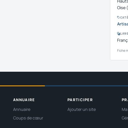
Hauts
Oise 
CAT
Artis
LAN
Franç
Fiche m
ANNUAIRE
PARTICIPER
PR
Annuaire
Ajouter un site
Ma 
Coups de cœur
Gér