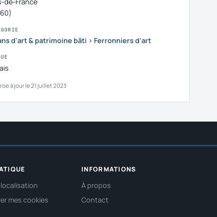
-de-France
(60)
ÉGORIE
ans d'art & patrimoine bâti
›
Ferronniers d'art
GUE
ais
ise à jour le 21 juillet 2023
ATIQUE
INFORMATIONS
localisation
À propos
er mes cookies
Contact