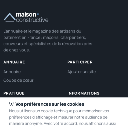
maison
constructive
L'annuaire et le magazine des artisans du
bâtiment en France : maçons, charpentiers,
couvreurs et spécialistes de la rénovation près
de chez vous.
ANNUAIRE
PARTICIPER
Annuaire
Ajouter un site
Coups de cœur
PRATIQUE
INFORMATIONS
Ma localisation
À propos
Vos préférences sur les cookies
Nous utilisons un cookie technique pour mémoriser vos
Gérer mes cookies
Contact
préférences d'affichage et mesurer notre audience de
manière anonyme. Avec votre accord, nous affichons aussi