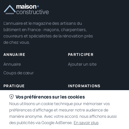
maison
constructive
L'annuaire et le magazine des artisans du
bâtiment en France : maçons, charpentiers,
couvreurs et spécialistes de la rénovation près
de chez vous.
ANNUAIRE
PARTICIPER
Annuaire
Ajouter un site
Coups de cœur
PRATIQUE
INFORMATIONS
Ma localisation
À propos
Vos préférences sur les cookies
Nous utilisons un cookie technique pour mémoriser vos
Gérer mes cookies
Contact
préférences d'affichage et mesurer notre audience de
manière anonyme. Avec votre accord, nous affichons aussi
des publicités via Google AdSense.
En savoir plus
2005-2026 © Maison Constructive