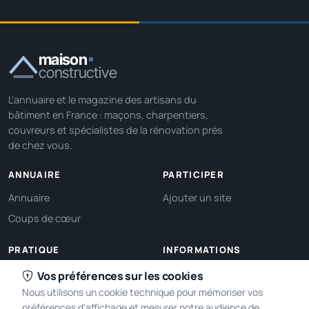
maison
constructive
L'annuaire et le magazine des artisans du
bâtiment en France : maçons, charpentiers,
couvreurs et spécialistes de la rénovation près
de chez vous.
ANNUAIRE
PARTICIPER
Annuaire
Ajouter un site
Coups de cœur
PRATIQUE
INFORMATIONS
Ma localisation
À propos
Vos préférences sur les cookies
Nous utilisons un cookie technique pour mémoriser vos
Gérer mes cookies
Contact
préférences d'affichage et mesurer notre audience de