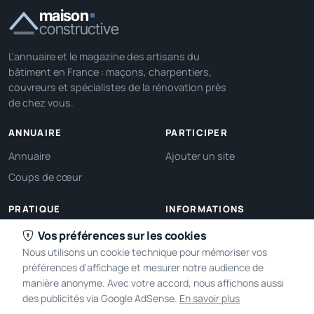
maison
constructive
L'annuaire et le magazine des artisans du
bâtiment en France : maçons, charpentiers,
couvreurs et spécialistes de la rénovation près
de chez vous.
ANNUAIRE
PARTICIPER
Annuaire
Ajouter un site
Coups de cœur
PRATIQUE
INFORMATIONS
Ma localisation
À propos
Vos préférences sur les cookies
Nous utilisons un cookie technique pour mémoriser vos
Gérer mes cookies
Contact
préférences d'affichage et mesurer notre audience de
manière anonyme. Avec votre accord, nous affichons aussi
des publicités via Google AdSense.
En savoir plus
2005-2026 © Maison Constructive