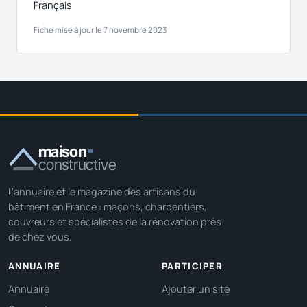
Français
Fiche mise à jour le 7 novembre 2023
maison
constructive
L'annuaire et le magazine des artisans du
bâtiment en France : maçons, charpentiers,
couvreurs et spécialistes de la rénovation près
de chez vous.
ANNUAIRE
PARTICIPER
Annuaire
Ajouter un site