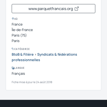
www.parquetfrancais.org
OÙ
France
Île-de-France
Paris (75)
Paris
CATÉGORIE
BtoB & Filière
›
Syndicats & fédérations
professionnelles
LANGUE
Français
Fiche mise à jour le 24 août 2018