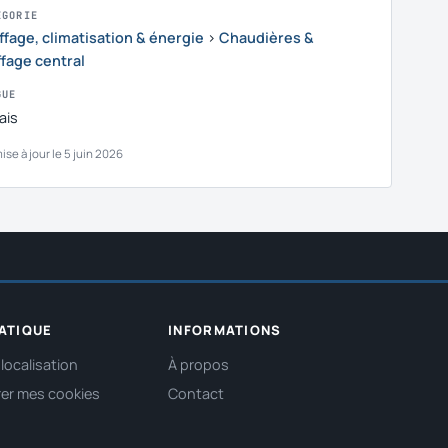
ÉGORIE
fage, climatisation & énergie
›
Chaudières &
fage central
GUE
ais
ise à jour le 5 juin 2026
ATIQUE
INFORMATIONS
localisation
À propos
er mes cookies
Contact