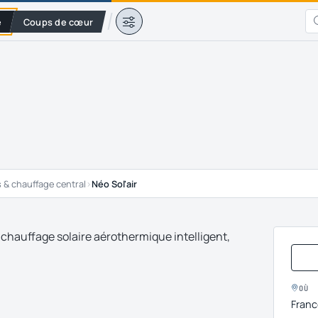
e
Coups de cœur
 & chauffage central
›
Néo Sol'air
chauffage solaire aérothermique intelligent,
OÙ
Franc