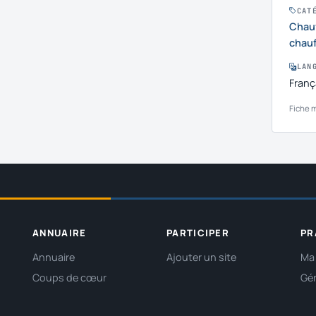
CAT
Chauf
chauf
LAN
Franç
Fiche m
ANNUAIRE
PARTICIPER
PR
Annuaire
Ajouter un site
Ma 
Coups de cœur
Gér