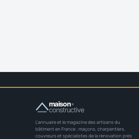
maison
constructive
L'annuaire et le magazine des artisans du
bâtiment en France : maçons, charpentiers,
couvreurs et spécialistes de la rénovation près