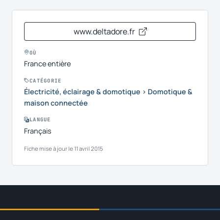
www.deltadore.fr
OÙ
France entière
CATÉGORIE
Électricité, éclairage & domotique
›
Domotique &
maison connectée
LANGUE
Français
Fiche mise à jour le 11 avril 2015