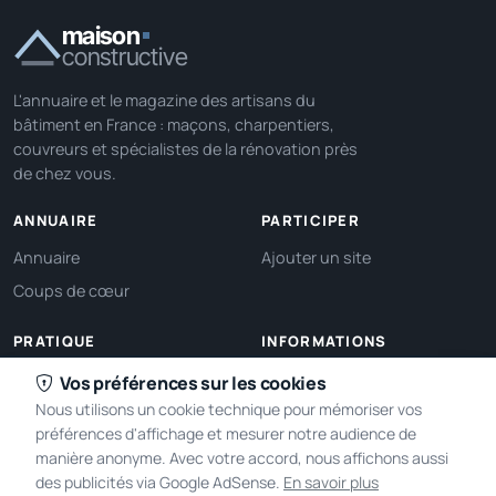
maison
constructive
L'annuaire et le magazine des artisans du
bâtiment en France : maçons, charpentiers,
couvreurs et spécialistes de la rénovation près
de chez vous.
ANNUAIRE
PARTICIPER
Annuaire
Ajouter un site
Coups de cœur
PRATIQUE
INFORMATIONS
Ma localisation
À propos
Vos préférences sur les cookies
Nous utilisons un cookie technique pour mémoriser vos
Gérer mes cookies
Contact
préférences d'affichage et mesurer notre audience de
manière anonyme. Avec votre accord, nous affichons aussi
des publicités via Google AdSense.
En savoir plus