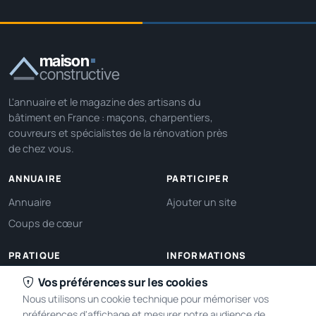
maison
constructive
L'annuaire et le magazine des artisans du
bâtiment en France : maçons, charpentiers,
couvreurs et spécialistes de la rénovation près
de chez vous.
ANNUAIRE
PARTICIPER
Annuaire
Ajouter un site
Coups de cœur
PRATIQUE
INFORMATIONS
Ma localisation
À propos
Vos préférences sur les cookies
Nous utilisons un cookie technique pour mémoriser vos
Gérer mes cookies
Contact
préférences d'affichage et mesurer notre audience de