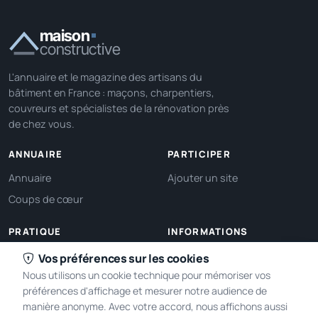
maison
constructive
L'annuaire et le magazine des artisans du
bâtiment en France : maçons, charpentiers,
couvreurs et spécialistes de la rénovation près
de chez vous.
ANNUAIRE
PARTICIPER
Annuaire
Ajouter un site
Coups de cœur
PRATIQUE
INFORMATIONS
Ma localisation
À propos
Vos préférences sur les cookies
Nous utilisons un cookie technique pour mémoriser vos
Gérer mes cookies
Contact
préférences d'affichage et mesurer notre audience de
manière anonyme. Avec votre accord, nous affichons aussi