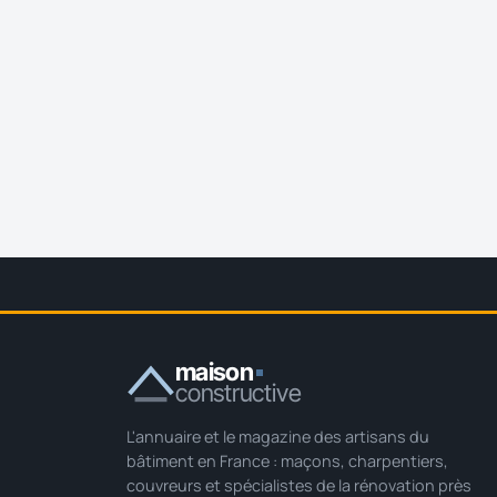
maison
constructive
L'annuaire et le magazine des artisans du
bâtiment en France : maçons, charpentiers,
couvreurs et spécialistes de la rénovation près