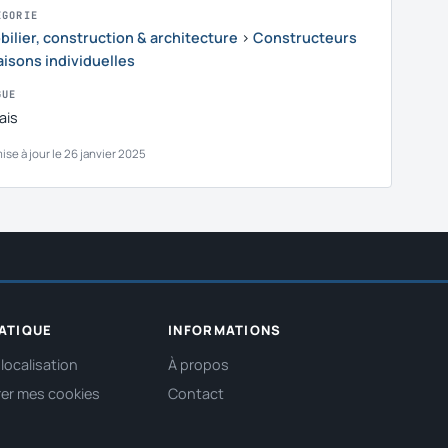
ÉGORIE
ilier, construction & architecture
›
Constructeurs
isons individuelles
GUE
ais
ise à jour le 26 janvier 2025
ATIQUE
INFORMATIONS
localisation
À propos
er mes cookies
Contact