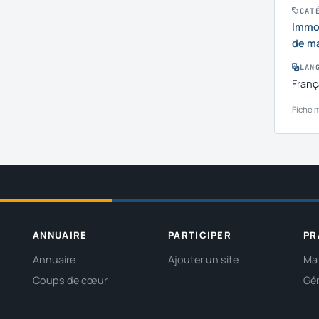
CAT
Immob
de ma
LAN
Franç
Fiche m
ANNUAIRE
PARTICIPER
PR
Annuaire
Ajouter un site
Ma 
Coups de cœur
Gér