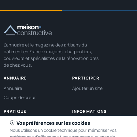
maison
constructive
L'annuaire et le magazine des artisans du
bâtiment en France : maçons, charpentiers,
couvreurs et spécialistes de la rénovation près
de chez vous.
ANNUAIRE
PARTICIPER
Annuaire
Ajouter un site
Coups de cœur
PRATIQUE
INFORMATIONS
Ma localisation
À propos
Vos préférences sur les cookies
Nous utilisons un cookie technique pour mémoriser vos
Gérer mes cookies
Contact
préférences d'affichage et mesurer notre audience de