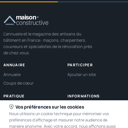
maison
constructive
L'annuaire et le magazine des artisans du
bâtiment en France : maçons, charpentiers,
couvreurs et spécialistes de la rénovation près
de chez vous.
ANNUAIRE
PARTICIPER
Annuaire
Ajouter un site
Coups de cœur
PRATIQUE
INFORMATIONS
Ma localisation
À propos
Vos préférences sur les cookies
Nous utilisons un cookie technique pour mémoriser vos
Gérer mes cookies
Contact
préférences d'affichage et mesurer notre audience de
manière anonyme. Avec votre accord, nous affichons aussi