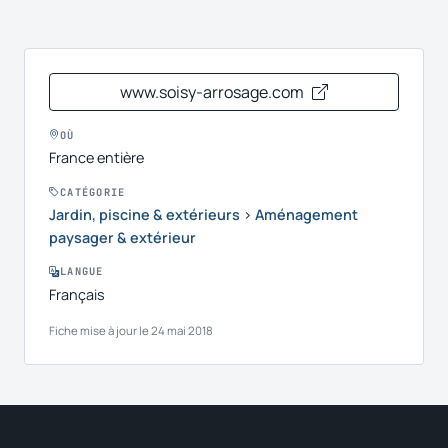
www.soisy-arrosage.com
OÙ
France entière
CATÉGORIE
Jardin, piscine & extérieurs
›
Aménagement
paysager & extérieur
LANGUE
Français
Fiche mise à jour le 24 mai 2018