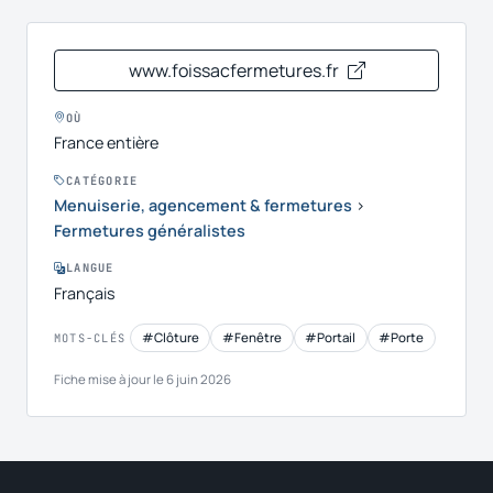
www.foissacfermetures.fr
OÙ
France entière
CATÉGORIE
Menuiserie, agencement & fermetures
›
Fermetures généralistes
LANGUE
Français
#Clôture
#Fenêtre
#Portail
#Porte
MOTS-CLÉS
Fiche mise à jour le 6 juin 2026