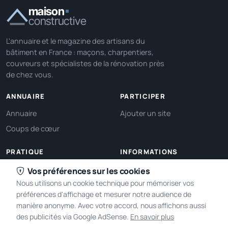
maison
constructive
L'annuaire et le magazine des artisans du
bâtiment en France : maçons, charpentiers,
couvreurs et spécialistes de la rénovation près
de chez vous.
ANNUAIRE
PARTICIPER
Annuaire
Ajouter un site
Coups de cœur
PRATIQUE
INFORMATIONS
Ma localisation
À propos
Vos préférences sur les cookies
Nous utilisons un cookie technique pour mémoriser vos
Gérer mes cookies
Contact
préférences d'affichage et mesurer notre audience de
manière anonyme. Avec votre accord, nous affichons aussi
des publicités via Google AdSense.
En savoir plus
2005-2026 © Maison Constructive