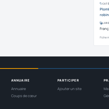
CAT
Plomb
robin
LAN
Franç
Fiche m
ANNUAIRE
PARTICIPER
PR
Annuaire
Ajouter un site
Ma 
Coups de cœur
Gér