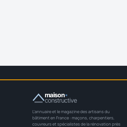
maison
constructive
L'annuaire et le magazine des artisans du
bâtiment en France : maçons, charpentiers,
couvreurs et spécialistes de la rénovation près