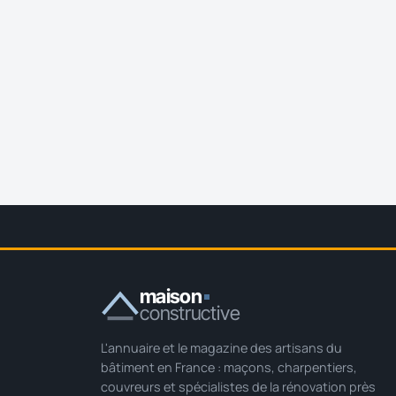
maison
constructive
L'annuaire et le magazine des artisans du
bâtiment en France : maçons, charpentiers,
couvreurs et spécialistes de la rénovation près