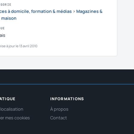
ÉGORIE
ces à domicile, formation & médias
›
Magazines &
s maison
GUE
ais
se à jour le 13 avril 2010
ATIQUE
INFORMATIONS
localisation
À propos
er mes cookies
Contact