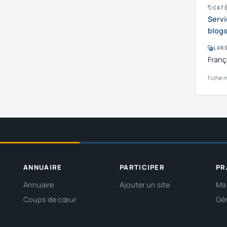
CAT
Servi
blog
LAN
Franç
Fiche mi
ANNUAIRE
PARTICIPER
PR
Annuaire
Ajouter un site
Ma 
Coups de cœur
Gér