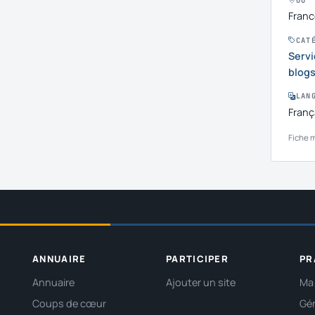
OÙ
Franc
CAT
Servi
blog
LAN
Franç
Fiche m
ANNUAIRE
PARTICIPER
PR
Annuaire
Ajouter un site
Ma 
Coups de cœur
Gér