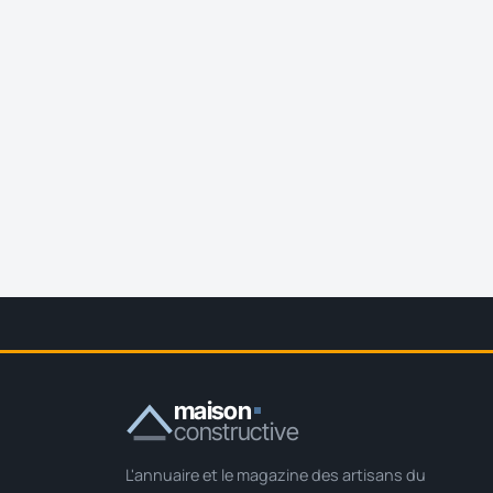
maison
constructive
L'annuaire et le magazine des artisans du