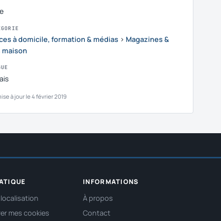
e
ÉGORIE
ces à domicile, formation & médias
›
Magazines &
s maison
GUE
ais
ise à jour le 4 février 2019
ATIQUE
INFORMATIONS
localisation
À propos
er mes cookies
Contact