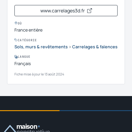
www.carrelages3d.fr
OÙ
France entière
CATÉGORIE
Sols, murs & revêtements
›
Carrelages & faïences
LANGUE
Français
Fiche mise à jour le 13 août 2024
maison
constructive