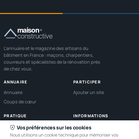
maison
constructive
L'annuaire et le magazine des artisans du
bâtiment en France : maçons, charpentiers,
couvreurs et spécialistes de la rénovation près
de chez vous.
ANNUAIRE
PARTICIPER
Annuaire
Ajouter un site
Coups de cœur
PRATIQUE
INFORMATIONS
Ma localisation
À propos
Vos préférences sur les cookies
Nous utilisons un cookie technique pour mémoriser vos
Gérer mes cookies
Contact