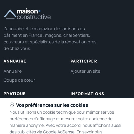
maison
constructive
L'annuaire et le magazine des artisans du
bâtiment en France : maçons, charpentiers,
couvreurs et spécialistes de la rénovation près
de chez vous.
ANNUAIRE
PARTICIPER
Annuaire
Ajouter un site
Coups de cœur
PRATIQUE
INFORMATIONS
Ma localisation
À propos
Vos préférences sur les cookies
Nous utilisons un cookie technique pour mémoriser vos
Gérer mes cookies
Contact
préférences d'affichage et mesurer notre audience de
manière anonyme. Avec votre accord, nous affichons aussi
des publicités via Google AdSense.
En savoir plus