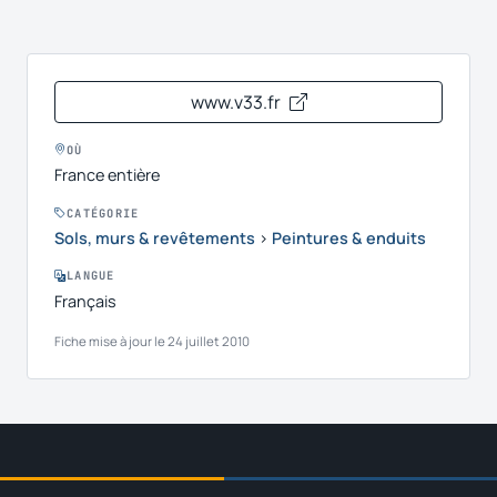
www.v33.fr
OÙ
France entière
CATÉGORIE
Sols, murs & revêtements
›
Peintures & enduits
LANGUE
Français
Fiche mise à jour le 24 juillet 2010