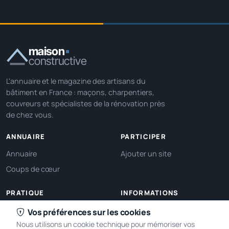
maison
constructive
L'annuaire et le magazine des artisans du
bâtiment en France : maçons, charpentiers,
couvreurs et spécialistes de la rénovation près
de chez vous.
ANNUAIRE
PARTICIPER
Annuaire
Ajouter un site
Coups de cœur
PRATIQUE
INFORMATIONS
Ma localisation
À propos
Vos préférences sur les cookies
Nous utilisons un cookie technique pour mémoriser vos
Gérer mes cookies
Contact