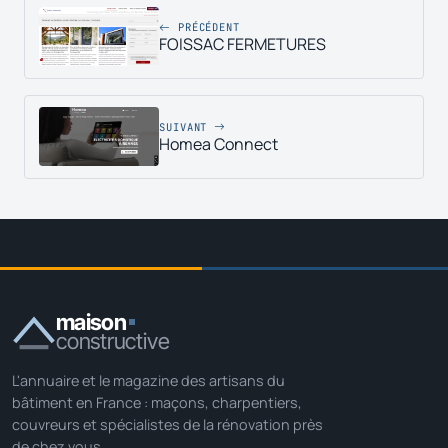
PRÉCÉDENT
FOISSAC FERMETURES
SUIVANT
Homea Connect
maison
constructive
L'annuaire et le magazine des artisans du
bâtiment en France : maçons, charpentiers,
couvreurs et spécialistes de la rénovation près
de chez vous.