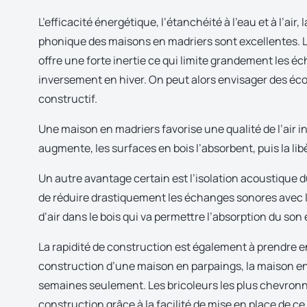
L’efficacité énergétique, l’étanchéité à l’eau et à l’air, 
phonique des maisons en madriers sont excellentes. L’
offre une forte inertie ce qui limite grandement les éc
inversement en hiver. On peut alors envisager des é
constructif.
Une mai­son en madriers favorise une qualité de l’air int
augmente, les surfaces en bois l’ab­sorbent, puis la libè
Un autre avantage certain est l’isolation acoustique d
de réduire drastiquement les échanges sonores avec l’e
d’air dans le bois qui va permettre l’absorption du son 
La rapidité de construction est également à prendre en
construction d’une maison en parpaings, la maison e
semaines seulement. Les bricoleurs les plus chevron
construction grâce à la facilité de mise en place de ce