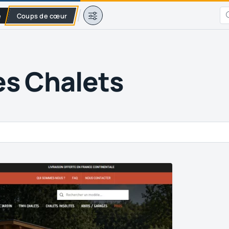
e
Coups de cœur
es Chalets